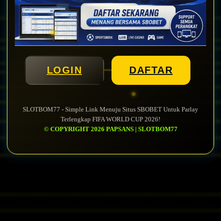
LOGIN
DAFTAR
SLOTBOM77 - Simple Link Menuju Situs SBOBET Untuk Parlay
+ TAMBAH PERTANDINGAN
Terlengkap FIFA WORLD CUP 2026!
© COPYRIGHT 2026 PAPSANS | SLOTBOM77