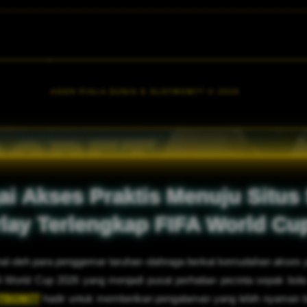
AGEN PIALA DUNIA &
SLOTBOM77
© 2026
 Akses Praktis Menuju Situs
rlay Terlengkap FIFA World Cu
l oleh para penggemar taruhan olahraga berkat kemudahan akses 
 World Cup 2026 yang menjadi pusat perhatian pecinta sepak bola 
TBOM77
hadir untuk memberikan pengalaman yang lebih nyaman b