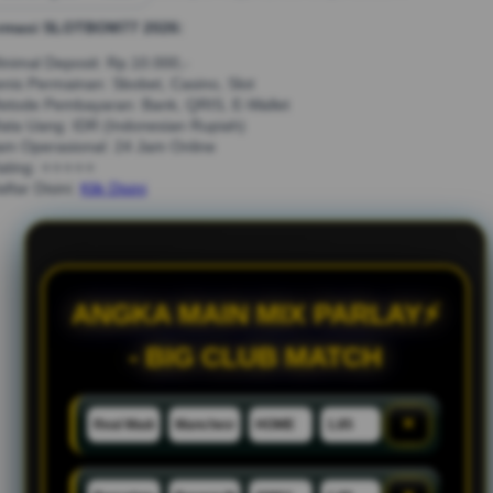
ormasi SLOTBOM77 2026:
inimal Deposit: Rp.10.000,-
enis Permainan: Sbobet, Casino, Slot
etode Pembayaran: Bank, QRIS, E-Wallet
ata Uang: IDR (Indonesian Rupiah)
am Operasional: 24 Jam Online
ating: ⭐⭐⭐⭐⭐
aftar Disini:
Klik Disini
ANGKA MAIN MIX PARLAY⚡
- BIG CLUB MATCH
×