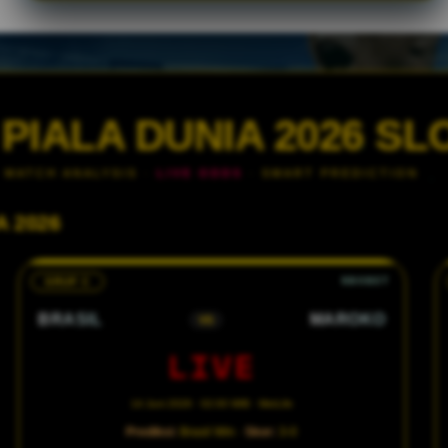
 PIALA DUNIA 2026 S
MATCH ANALYSIS ·
LIVE ODDS
· SMART PREDICTION
A 2026
GRUP C
BRASIL
MAROKO
VS
LIVE
14 Juni 2026 · 02:00 WIB · MetLife
Prediksi:
Brasil Win ·
Skor:
3-0