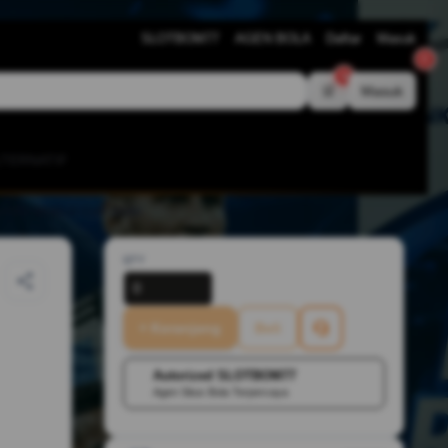
SLOTBOM77
AGEN BOLA
Daftar
Masuk
0
0
🛒
Masuk
LTERNATIF
ap FIFA WORLD CUP 2026!
QTY
+ Keranjang
Beli
Autorized SLOTBOM77
💳
Agen Situs Bola Terpercaya